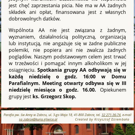
jest chęć zaprzestania picia. Nie ma w AA żadnych
składek ani opłat, finansowana jest z własnych
dobrowolnych datków.
Wspólnota AA nie jest związana z żadnym,
wyznaniem, działalnością polityczną, organizacją
lub instytucją, nie angażuje się w żadne publiczne
polemiki, nie popiera ani nie zwalcza żadnych
poglądów. Naszym podstawowym celem jest trwać
w trzeźwości i pomagać innym alkoholikom w jej
osiągnięciu.
Spotkania grupy AA odbywają się w
każdą niedzielę o godz. 16:00 w Domu
Parafialnym.
Meeting otwarty odbywa się w III
niedzielę miesiąca o godz. 16.00.
Opiekunem
grupy jest
ks. Grzegorz Skop.
Parafia pw. św Anny w Zabrzu, ul. 3-go Maja 18, 41-800 Zabrze, tel.
32 271-36-74
, e-mail
sa_zabrze@kuria.gliwice.pl
Created by Krzysztof Dziembała