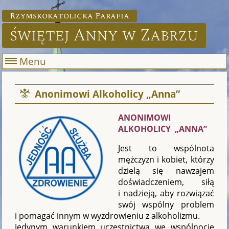
Rzymskokatolicka Parafia
świętej Anny w Zabrzu
Menu
Anonimowi Alkoholicy „Anna”
A
N
ONIMOWI
ALKOHOLICY „ANNA”
Jest to wspólnota
mężczyzn i kobiet, którzy
dzielą się nawzajem
doświadczeniem, siłą
i nadzieją, aby rozwiązać
swój wspólny problem
i pomagać innym w wyzdrowieniu z alkoholizmu.
Jedynym warunkiem uczestnictwa we wspólnocie