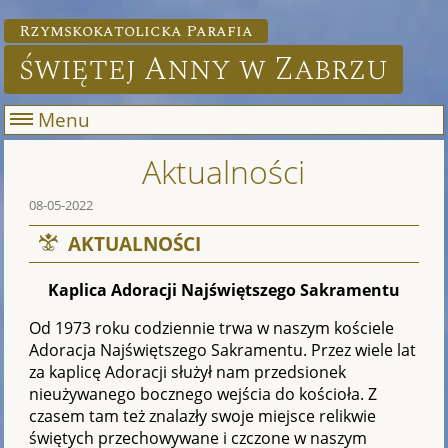
Rzymskokatolicka Parafia
świętej Anny w Zabrzu
Menu
Aktualności
08-05-2022
AKTUALNOŚCI
Kaplica Adoracji Najświętszego Sakramentu
Od 1973 roku codziennie trwa w naszym kościele
Adoracja Najświętszego Sakramentu. Przez wiele lat
za kaplicę Adoracji służył nam przedsionek
nieużywanego bocznego wejścia do kościoła. Z
czasem tam też znalazły swoje miejsce relikwie
świętych przechowywane i czczone w naszym