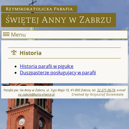
Rzymskokatolicka Parafia
świętej Anny w Zabrzu
Menu
Historia
Historia parafii w pigułce
Duszpasterze posługujący w parafii
Parafia pw. św Anny w Zabrzu, ul. 3-go Maja 18, 41-800 Zabrze, tel.
32 271-36-74
, e-mail
sa_zabrze@kuria.gliwice.pl
Created by Krzysztof Dziembała