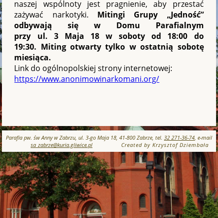
naszej wspólnoty jest pragnienie, aby przestać
zażywać narkotyki.
Mitingi Grupy „Jedność”
odbywają się w
Domu Parafialnym
przy ul.
3 Maja 18 w soboty od
18:00
do
19:30. Miting otwarty tylko w ostatnią sobotę
miesiąca.
Link do ogólnopolskiej strony internetowej:
https://www.anonimowinarkomani.org/
Parafia pw. św Anny w Zabrzu, ul. 3-go Maja 18, 41-800 Zabrze, tel.
32 271-36-74
, e-mail
sa_zabrze@kuria.gliwice.pl
Created by Krzysztof Dziembała