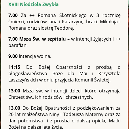
XVIII Niedziela Zwykła
7.00
Za ++ Romana Skotnickiego w 3 rocznicę
śmierci, rodziców Jana i Katarzynę, braci: Mikołaja i
Romana oraz siostrę Teodorę.
7.00 Msza Św. w szpitalu –
w intencji żyjących i ++
parafian.
9.00
Intencja wolna.
11:15
Do Bożej Opatrzności z prośbą o
błogosławieństwo Boże dla Mai i Krzysztofa
Laszczyńskich w dniu przyjęcia Komunii Świętej.
13:00
Msza św. w intencji dzieci, które otrzymają
Chrzest św., ich rodziców i chrzestnych.
13.00
Do Bożej Opatrzności z podziękowaniem za
20 lat małżeństwa Niny i Tadeusza Materny oraz za
dar potomstwa i z prośbą o dalszą opiekę Matki
Bożej na dalsze lata życia.