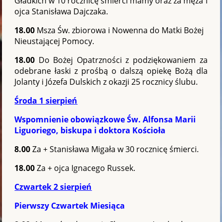
Gładkich w 10 rocznicę śmierci mamy oraz za męża i
ojca Stanisława Dajczaka.
18.00
Msza Św. zbiorowa i Nowenna do Matki Bożej
Nieustającej Pomocy.
18.00
Do Bożej Opatrzności z podziękowaniem za
odebrane łaski z prośbą o dalszą opiekę Bożą dla
Jolanty i Józefa Dulskich z okazji 25 rocznicy ślubu.
Środa 1 sierpień
Wspomnienie obowiązkowe Św. Alfonsa Marii
Liguoriego, biskupa i doktora Kościoła
8.00
Za + Stanisława Migała w 30 rocznicę śmierci.
18.00
Za + ojca Ignacego Russek.
Czwartek 2 sierpień
Pierwszy Czwartek Miesiąca