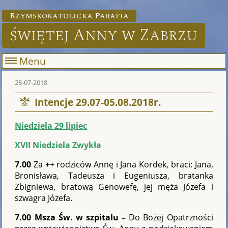
Rzymskokatolicka Parafia
świętej Anny w Zabrzu
Menu
28-07-2018
Intencje 29.07-05.08.2018r.
Niedziela 29 lipiec
XVII Niedziela Zwykła
7.00
Za ++ rodziców Annę i Jana Kordek, braci: Jana,
Bronisława, Tadeusza i Eugeniusza, bratanka
Zbigniewa, bratową Genowefę, jej męża Józefa i
szwagra Józefa.
7.00 Msza Św. w szpitalu –
Do Bożej Opatrzności