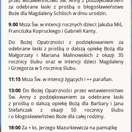
przez wstawiennictwo Św. Anny z podziękowaniem
za odebrane łaski z prośbą o błogosławieństwo
Boże dla Magdaleny Schlisch w dniu urodzin.
9.00
Msza Św. w intencji rocznych dzieci: Jakuba Miś,
Franciszka Kopruckiego i Gabrieli Kanty.
Do Bożej Opatrzności z podziękowaniem za
odebrane łaski z prośbą o dalszą opiekę Bożą dla
Małgorzaty i Mariana Malinowskich z okazji 35
rocznicy ślubu oraz w intencji dzieci Magdaleny
i Grzegorza w 5 rocznicę ślubu.
11:15
Msza Św. w intencji żyjących i ++ parafian.
13:00
Do Bożej Opatrzności przez wstawiennictwo
Św. Anny z podziękowaniem za odebrane łaski
z prośbą o dalszą opiekę Bożą dla Barbary i Jana
Stefańczak z okazji 50 rocznicy ślubu
i o błogosławieństwo Boże dla całej rodziny.
18:00
Za + ks. Jerzego Mazurkiewicza na pamiątkę