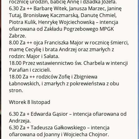
rocznicę urodzin, babcię Annę i dziadka Józefa.
6.30 Za ++ Barbarę Witek, Janusza Marzec, Janinę
Tutaj, Bronisławę Kaczmarską, Danutę Chmiel,
Piotra Kulik, Henrykę Wojciechowską – intencja
ofiarowana od Zakładu Pogrzebowego MPGK
Zabrze.
8.00 Za ++ ojca Franciszka Major w rocznicę śmierci,
mamę Cecylię i brata Andrzej oraz zmarłych z
rodzin: Major i Sałata.
18.00 Przez wstawiennictwo św. Charbela w intencji
Parafian i czcicieli.
18.00 Za ++ rodziców Zofię i Zbigniewa
Łabnowskich, i zmarłych z pokrewieństwa z obu
stron.
Wtorek 8 listopad
6.30 Za + Edwarda Gąsior – intencja ofiarowana od
Andrzeja.
6.30 Za + Tadeusza Gałkowskiego – intencja
ofiarowana od Joanny i Wojciecha Chojnor.