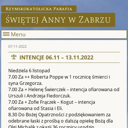
Rzymskokatolicka Parafia
świętej Anny w Zabrzu
Menu
07-11-2022
INTENCJE 06.11 – 13.11.2022
Niedziela 6 listopad
7.00 Za ++ Roberta Poppe w 1 rocznicę śmierci i
syna Grzegorza.
7.00 Za + Helenę Świerczek – intencja ofiarowana od
Urszuli i Andrzeja Fiedorczuk.
7.00 Za + Zofie Frączek – Kogut – intencja
ofiarowana od Stasia i Eli.
8.30 Do Bożej Opatrzności z podziękowaniem za
odebrane łaski z prośbą o dalszą opiekę Bożą dla
Olgi Michalik z okazji 36 rocznicy urodzin.