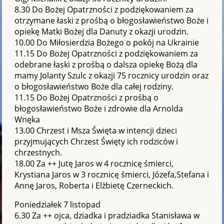
8.30 Do Bożej Opatrzności z podziękowaniem za
otrzymane łaski z prośbą o błogosławieństwo Boże i
opiekę Matki Bożej dla Danuty z okazji urodzin.
10.00 Do Miłosierdzia Bożego o pokój na Ukrainie
11.15 Do Bożej Opatrzności z podziękowaniem za
odebrane łaski z prośbą o dalsza opiekę Bożą dla
mamy Jolanty Szulc z okazji 75 rocznicy urodzin oraz
o błogosławieństwo Boże dla całej rodziny.
11.15 Do Bożej Opatrzności z prośbą o
błogosławieństwo Boże i zdrowie dla Arnolda
Wnęka
13.00 Chrzest i Msza Święta w intencji dzieci
przyjmujących Chrzest Święty ich rodziców i
chrzestnych.
18.00 Za ++ Jutę Jaros w 4 rocznicę śmierci,
Krystiana Jaros w 3 rocznicę śmierci, Józefa,Stefana i
Annę Jaros, Roberta i Elżbietę Czerneckich.
Poniedziałek 7 listopad
6.30 Za ++ ojca, dziadka i pradziadka Stanisława w