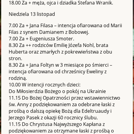
18.00 Za + męża, ojca i dziadka Stefana Wranik.
Niedziela 13 listopad
7.00 Za + Jana Filasa – intencja ofiarowana od Marii
Filas z synem Damianem z Bobowej.
7.00 Za + Eugeniusza Smoter.
8.30 Za ++ rodziców Emilię Józefa Nohl, brata
Huberta oraz zmarłych z pokrewieństwa z obu
stron.
8.30 Za + Jana Foltyn w 3 miesiące po śmierci –
intencja ofiarowana od chrześnicy Eweliny z
rodziną.
10.00 W intencji rocznych dzieci:
Do Miłosierdzia Bożego o pokój na Ukrainie
11.15 Do Bożej Opatrzności przez wstawiennictwo
św. Anny z podziękowaniem za odebrane łaski z
prośbą o dalszą opiekę Bożą dla Edeltruaudy i
Jerzego Pasek z okazji 60 rocznicy ślubu.
11.15 Do Chrystusa Najwyższego Kapłana z
podziękowaniem za otrzymane łaski z prośbą o