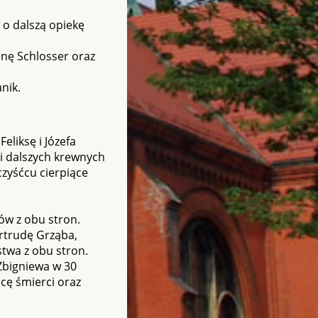
 o dalszą opiekę
lenę Schlosser oraz
nik.
eliksę i Józefa
 i dalszych krewnych
czyśćcu cierpiące
ców z obu stron.
ertrudę Grząba,
twa z obu stron.
 Zbigniewa w 30
icę śmierci oraz