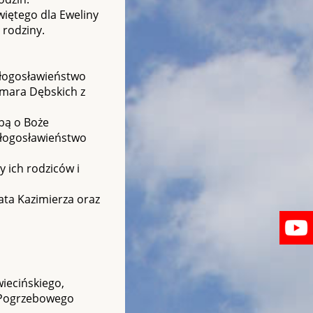
iętego dla Eweliny
 rodziny.
błogosławieństwo
demara Dębskich z
bą o Boże
 błogosławieństwo
y ich rodziców i
rata Kazimierza oraz
wiecińskiego,
u Pogrzebowego