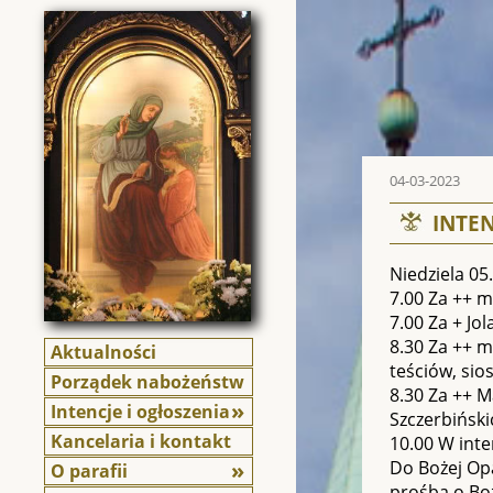
04-03-2023
INTEN
Niedziela 05
7.00 Za ++ m
7.00 Za + Jo
8.30 Za ++ m
Aktualności
teściów, sio
Porządek nabożeństw
8.30 Za ++ M
Intencje i ogłoszenia
Szczerbiński
Kancelaria i kontakt
10.00 W inte
Do Bożej Op
O parafii
prośbą o Boż