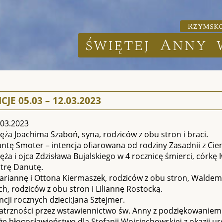
Rzymsko
świętej Anny 
CJE 05.03 – 12.03.2023
.03.2023
ęża Joachima Szaboń, syna, rodziców z obu stron i braci.
lantę Smoter – intencja ofiarowana od rodziny Zasadnii z Cie
ęża i ojca Zdzisława Bujalskiego w 4 rocznicę śmierci, córkę
strę Danutę.
ariannę i Ottona Kiermaszek, rodziców z obu stron, Waldema
ch, rodziców z obu stron i Liliannę Rostocką.
ncji rocznych dzieci:Jana Sztejmer.
atrzności przez wstawiennictwo św. Anny z podziękowaniem 
e błogosławieństwo dla Stefanii Wojciechowskiej z okazji ur