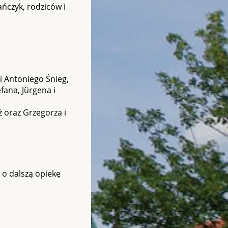
ńczyk, rodziców i
i Antoniego Śnieg,
fana, Jürgena i
ż oraz Grzegorza i
 o dalszą opiekę