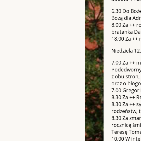
6.30 Do Boże
Bożą dla Adr
8.00 Za ++ r
bratanka Da
18.00 Za ++ 
Niedziela 12
7.00 Za ++ m
Podedwornych
z obu stron,
oraz o błogo
7.00 Gregor
8.30 Za ++ R
8.30 Za ++ s
rodzeństw, t
8.30 Za zmar
rocznicę śmi
Teresę Tomec
10.00 W inte