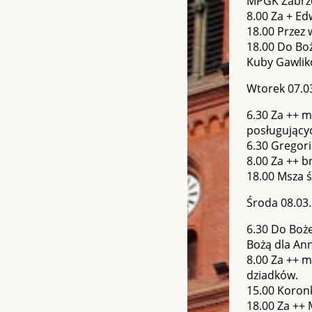
MPGK Zabrz
8.00 Za + E
18.00 Przez 
18.00 Do Boż
Kuby Gawlik
Wtorek 07.0
6.30 Za ++ m
posługującyc
6.30 Gregor
8.00 Za ++ b
18.00 Msza ś
Środa 08.03
6.30 Do Boże
Bożą dla Ann
8.00 Za ++ m
dziadków.
15.00 Koronk
18.00 Za ++ 