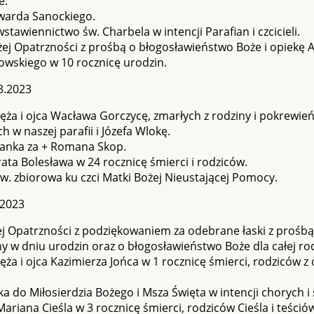
e.
dwarda Sanockiego.
wstawiennictwo św. Charbela w intencji Parafian i czcicieli.
ej Opatrzności z prośbą o błogosławieństwo Boże i opiekę A
owskiego w 10 rocznicę urodzin.
3.2023
ęża i ojca Wacława Gorczycę, zmarłych z rodziny i pokrewień
h w naszej parafii i Józefa Wlokę.
ianka za + Romana Skop.
rata Bolesława w 24 rocznicę śmierci i rodziców.
w. zbiorowa ku czci Matki Bożej Nieustającej Pomocy.
.2023
j Opatrzności z podziękowaniem za odebrane łaski z prośbą
y w dniu urodzin oraz o błogosławieństwo Boże dla całej rod
ęża i ojca Kazimierza Jońca w 1 rocznicę śmierci, rodziców z 
a do Miłosierdzia Bożego i Msza Święta w intencji chorych i
Mariana Cieśla w 3 rocznicę śmierci, rodziców Cieśla i teśció