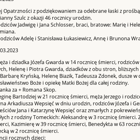
j Opatrzności z podziękowaniem za odebrane łaski z prośbą
ianny Szulc z okazji 46 rocznicy urodzin.
odziców Jadwigę i Jana Schlosser, braci, bratowe: Marię i He
miana.
rodziców Adelę i Stanisława Łukasiewicz, Annę i Brunona Wra
.03.2023
ęża i dziadka Józefa Gwarda w 14 rocznicę śmierci, rodziców F
, Helenę i Piotra Gwarda, dziadków z obu stron, bliższych
 Barbarę Kryńską, Helenę Biazik, Tadeusza Zdonek, dusze w 
sławieństwo Boże i opiekę Matki Bożej dla całej rodziny.
ianka za + Romana Skop.
eginę Bartodziej w 21 rocznicę śmierci, męża Jerzego i rodzi
yna Arkadiusza Wepsięć w dniu urodzin, rodziców Józefa i G
eściów Jana i Katarzynę Wepsięć oraz zmarłych z pokrewieńs
łych z rodziny Tomeckich: Aleksandrę w 3 rocznicę śmierci.
erci, Kazimierę w 39 rocznicę śmierci, Benedykta w 63 roczn
ką w 2 rocznicę śmierci.
ncji rocznych dzieci: