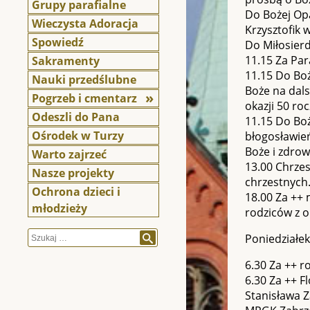
Grupy parafialne
Do Bożej Op
Wieczysta Adoracja
Krzysztofik 
Spowiedź
Do Miłosierd
11.15 Za Par
Sakramenty
11.15 Do Bo
Nauki przedślubne
Boże na dals
Pogrzeb i cmentarz
okazji 50 ro
Odeszli do Pana
11.15 Do Boż
Ośrodek w Turzy
błogosławień
Boże i zdrowi
Warto zajrzeć
13.00 Chrzes
Nasze projekty
chrzestnych
Ochrona dzieci i
18.00 Za ++ 
młodzieży
rodziców z o
Szukaj
Poniedziałek
6.30 Za ++ r
6.30 Za ++ F
Stanisława 