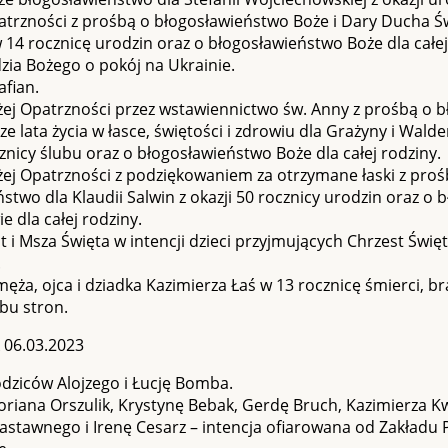
atrzności z prośbą o błogosławieństwo Boże i Dary Ducha Św
w 14 rocznicę urodzin oraz o błogosławieństwo Boże dla całej
zia Bożego o pokój na Ukrainie.
afian.
żej Opatrzności przez wstawiennictwo św. Anny z prośbą o 
ze lata życia w łasce, świętości i zdrowiu dla Grażyny i Wal
cznicy ślubu oraz o błogosławieństwo Boże dla całej rodziny.
ej Opatrzności z podziękowaniem za otrzymane łaski z proś
stwo dla Klaudii Salwin z okazji 50 rocznicy urodzin oraz o
e dla całej rodziny.
t i Msza Święta w intencji dzieci przyjmujących Chrzest Święt
.
męża, ojca i dziadka Kazimierza Łaś w 13 rocznicę śmierci, b
bu stron.
 06.03.2023
odziców Alojzego i Łucję Bomba.
loriana Orszulik, Krystynę Bebak, Gerdę Bruch, Kazimierza K
Zastawnego i Irenę Cesarz – intencja ofiarowana od Zakład