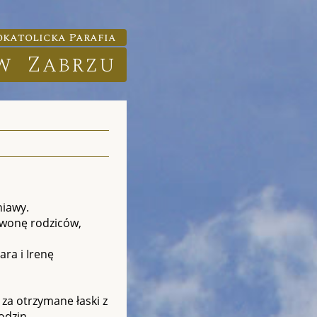
katolicka Parafia
w Zabrzu
niawy.
 Iwonę rodziców,
ra i Irenę
za otrzymane łaski z
odzin.