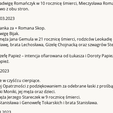
Jadwigę Romańczyk w 10 rocznicę śmierci, Mieczysława Roma
wo z obu stron.
.03.2023
ianka za + Romana Skop.
wigę Bijak.
męża Jana Gemula w 21 rocznicę śmierci, rodziców Leokadię 
ławę, brata Lechosława, Gizelę Chojnacką oraz szwagrów Ste
ózefę Papież – intencja ofiarowana od Łukasza i Doroty Papie
pież.
.2023
e w czyśćcu cierpiące.
j Opatrzności z podziękowaniem za odebrane łaski z prośbą
i Moniki, jej męża oraz dzieci.
ęża Jerzego Stareczek w 9 rocznicę śmierci.
Stanisława i Genowefę Tokarskich i brata Stanisława.
3.2023