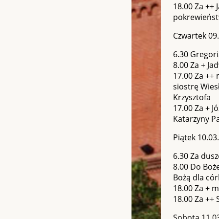
18.00 Za ++ 
pokrewieńst
Czwartek 09
6.30 Gregor
8.00 Za + Jad
17.00 Za ++ 
siostrę Wies
Krzysztofa
17.00 Za + J
Katarzyny Pa
Piątek 10.03
6.30 Za dusz
8.00 Do Boże
Bożą dla córk
18.00 Za + m
18.00 Za ++ 
Sobota 11.0