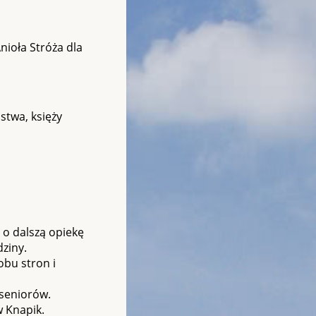
nioła Stróża dla
stwa, księży
 o dalszą opiekę
ziny.
obu stron i
 seniorów.
w Knapik.