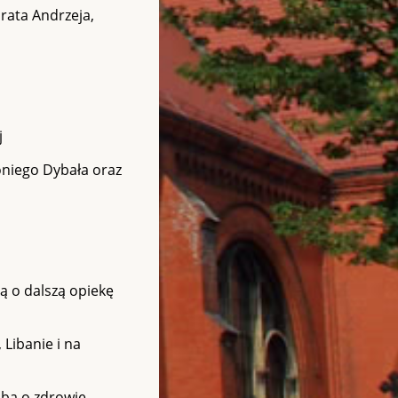
brata Andrzeja,
j
oniego Dybała oraz
ą o dalszą opiekę
 Libanie i na
bą o zdrowie,