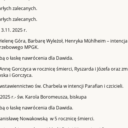
rłych zalecanych.
rłych zalecanych.
3.11. 2025 r.
 Helenę Góra, Barbarę Wyleżoł, Henryka Mühlheim – intencj
grzebowego MPGK.
bą o łaskę nawrócenia dla Dawida.
Annę Gorczyca w rocznicę śmierci, Ryszarda i Józefa oraz zma
oska i Gorczyca.
wstawiennictwo św. Charbela w intencji Parafian i czcicieli.
2025 r.- św. Karola Boromeusza, biskupa
bą o łaskę nawrócenia dla Dawida.
Stanisławę Nowakowską w 5 rocznicę śmierci.