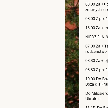
08.00 Za ++ 
zmarłych z ro
08.00 Z pro
18.00 Za + m
NIEDZIELA 9.
07.00 Za + T
rodzeństwo 
08.30 Za + o
08.30 Z proś
10.00 Do Boż
Bożą dla Fran
Do Miłosierd
Ukrainie.
11.15 Do Boż