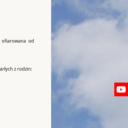
a ofiarowana od
rłych z rodzin: