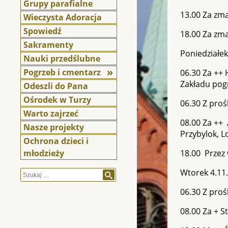
Grupy parafialne
13.00 Za zma
Wieczysta Adoracja
Spowiedź
18.00 Za zma
Sakramenty
Poniedziałek 
Nauki przedślubne
Pogrzeb i cmentarz
06.30 Za ++
Zakładu po
Odeszli do Pana
Ośrodek w Turzy
06.30 Z proś
Warto zajrzeć
08.00 Za ++ 
Nasze projekty
Przybylok, L
Ochrona dzieci i
młodzieży
18.00 Przez 
Wtorek 4.11.
Szukaj
06.30 Z proś
08.00 Za + 