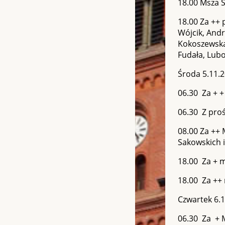
18.00 Msza Ś
18.00 Za ++ 
Wójcik, And
Kokoszewską,
Fudała, Lub
Środa 5.11.2
06.30 Za + +
06.30 Z pro
08.00 Za ++ 
Sakowskich i
18.00 Za + m
18.00 Za ++ 
Czwartek 6.1
06.30 Za + M