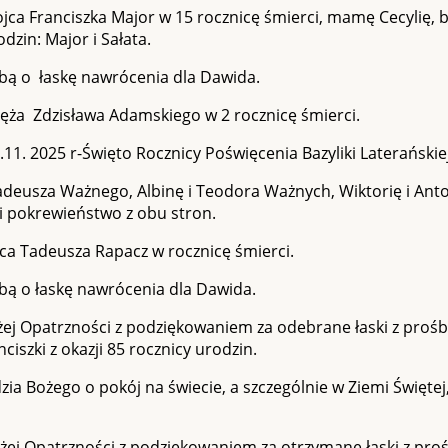
ojca Franciszka Major w 15 rocznicę śmierci, mamę Cecylię, 
dzin: Major i Sałata.
śbą o łaskę nawrócenia dla Dawida.
ęża Zdzisława Adamskiego w 2 rocznicę śmierci.
11. 2025 r-Święto Rocznicy Poświęcenia Bazyliki Laterańskie
adeusza Ważnego, Albinę i Teodora Ważnych, Wiktorię i Ant
i pokrewieństwo z obu stron.
jca Tadeusza Rapacz w rocznicę śmierci.
bą o łaskę nawrócenia dla Dawida.
ej Opatrzności z podziękowaniem za odebrane łaski z prośb
ciszki z okazji 85 rocznicy urodzin.
zia Bożego o pokój na świecie, a szczególnie w Ziemi Świętej,
ej Opatrzności z podziękowaniem za otrzymane łaski z proś