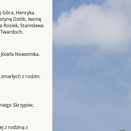
nę Góra, Henryka
stynę Dziób, Iwonę
a Rosiek, Stanisława
a Twardoch.
a Józefa Nowotnika.
zmarłych z rodzin:
niego Skrzypiec.
j z rodziną z