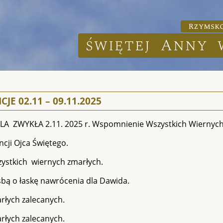
Rzymsko
świętej Anny 
CJE 02.11 – 09.11.2025
ELA ZWYKŁA 2.11. 2025 r. Wspomnienie Wszystkich Wiernyc
ncji Ojca Świętego.
zystkich wiernych zmarłych.
śbą o łaskę nawrócenia dla Dawida.
rłych zalecanych.
rłych zalecanych.