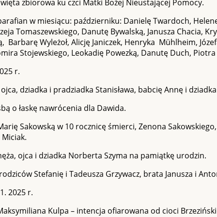
więta zbiorowa ku czci Matki Bożej Nieustającej Pomocy.
parafian w miesiącu: październiku: Danielę Twardoch, Hele
rzeja Tomaszewskiego, Danutę Bywalską, Janusza Chacia, Kry
 Barbarę Wyleżoł, Alicję Janiczek, Henryka Mühlheim, Józef
omira Stojewskiego, Leokadię Powezką, Danutę Duch, Piotr
025 r.
 ojca, dziadka i pradziadka Stanisława, babcię Annę i dziadk
śbą o łaskę nawrócenia dla Dawida.
Marię Sakowską w 10 rocznicę śmierci, Zenona Sakowskiego, 
 Miciak.
ęża, ojca i dziadka Norberta Szyma na pamiątkę urodzin.
rodziców Stefanię i Tadeusza Grzywacz, brata Janusza i Anto
1. 2025 r.
aksymiliana Kulpa – intencja ofiarowana od cioci Brzezińskie