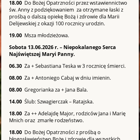
18.00
Do Bożej Opatrzności przez wstawiennictwo
św. Anny z podziękowaniem za otrzymane łaski z
prośbą o dalszą opiekę Bożą i zdrowie dla Marii
Delijewskiej z okazji 100 rocznicy urodzin.
19.00
Msza młodzieżowa.
Sobota 13.06.2026 r. – Niepokalanego Serca
Najświętszej Maryi Panny.
06.30
Za + Sebastiana Teska w 3 rocznicę śmierci.
08.00
Za + Antoniego Cabaj w dniu imienin.
08.00
Gregorianka za + Jana Bala.
14.00
Ślub: Szwagierczak – Ratajska.
18.00
Za ++ Adelajdę Major, rodziców Jana i Marię
Mnich oraz zmarłe rodzeństwo.
18.00
Do Bożej Opatrzności z prośbą o
błogosławieństwo Boże i zdrowie dla wszystkich