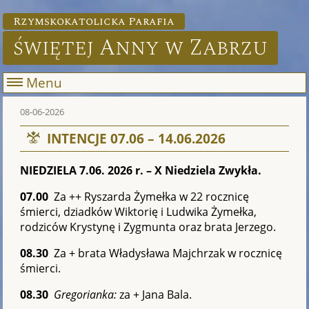
Rzymskokatolicka Parafia
świętej Anny w Zabrzu
Menu
08-06-2026
INTENCJE 07.06 – 14.06.2026
NIEDZIELA 7.06. 2026 r. – X Niedziela Zwykła.
07.00
Za ++ Ryszarda Żymełka w 22 rocznicę
śmierci, dziadków Wiktorię i Ludwika Żymełka,
rodziców Krystynę i Zygmunta oraz brata Jerzego.
08.30
Za + brata Władysława Majchrzak w rocznicę
śmierci.
08.30
Gregorianka:
za + Jana Bala.