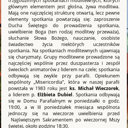
trzygodzinnych spotkaniach modlitewnych, których
głównym elementem jest głośna, żywa modlitwa.
Mają one najczęściej strukturę otwartą, lecz pewne
elementy spotkania powtarzają się: zaproszenie
Ducha Świętego do prowadzenia spotkania,
uwielbienie Boga (ten rodzaj modlitwy przeważa),
słuchanie Słowa Bożego, nauczanie, osobiste
świadectwo życia niektórych uczestników
spotkania. Na spotkaniach modlitewnych ujawniają
się charyzmaty. Grupy modlitewne prowadzone są
najczęściej wspólnie przez duszpasterza i zespół
świeckich animatorów z liderem na czele; spotkania
odbywają się zwykle przy parafii. Opiekunem
wspólnoty „Misericordia”, która w naszej parafii
powstała w 1983 roku jest
ks. Michał Wieczorek
,
a liderem p.
Elżbieta Dubiel
. Spotkania odbywają
się w Domu Parafialnym w poniedziałki o godz.
19:00, a w III poniedziałek miesiąca wspólnota
jednoczy się na wieczorze uwielbienia przed
Najświętszym Sakramentem po wieczornej Mszy
świętej, około godziny 18:30.