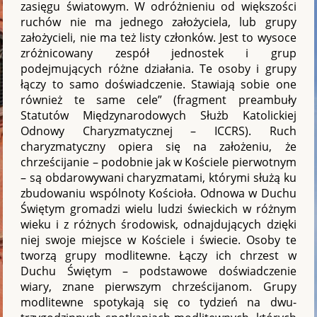
zasięgu światowym. W odróżnieniu od większości
ruchów nie ma jednego założyciela, lub grupy
założycieli, nie ma też listy członków. Jest to wysoce
zróżnicowany zespół jednostek i grup
podejmujących różne działania. Te osoby i grupy
łączy to samo doświadczenie. Stawiają sobie one
również te same cele” (fragment preambuły
Statutów Międzynarodowych Służb Katolickiej
Odnowy Charyzmatycznej – ICCRS). Ruch
charyzmatyczny opiera się na założeniu, że
chrześcijanie – podobnie jak w Kościele pierwotnym
– są obdarowywani charyzmatami, którymi służą ku
zbudowaniu wspólnoty Kościoła. Odnowa w Duchu
Świętym gromadzi wielu ludzi świeckich w różnym
wieku i z różnych środowisk, odnajdujących dzięki
niej swoje miejsce w Kościele i świecie. Osoby te
tworzą grupy modlitewne. Łączy ich chrzest w
Duchu Świętym – podstawowe doświadczenie
wiary, znane pierwszym chrześcijanom. Grupy
modlitewne spotykają się co tydzień na dwu-