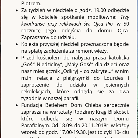
Piotrem.
Za tydzień w niedzielę o godz. 19.00 odbędzie
się w kościele spotkanie modlitewne:
Trzy
kwadranse przy relikwiach św. Ojca Pio,
w 50
rocznicę Jego odejścia do domu Ojca.
Zapraszamy do udziału.
Kolekta przyszłej niedzieli przeznaczona będzie
na spłatę zadłużenia za remont wieży.
Przed kościołem do nabycia prasa katolicka
„Gość Niedzielny”, „Mały Gość” dla dzieci oraz
nasz miesięcznik „Odkryj – co zakryte…” w nim
m.in. relacja z pielgrzymki do Lourdes i
zaproszenie do udziału w Jesiennych
rekolekcjach, które odbędą się za dwa
tygodnie w naszej parafii.
Fundacja Betlehem Dom Chleba serdecznie
zaprasza na warsztaty Rodzinny Krąg Bliskości,
które odbędą się w naszym Domu
Parafialnym. Od 18.09. do 20.11.2018r. w każdy
wtorek od godz. 17.00-19.30. Jest to cykl 10- ciu