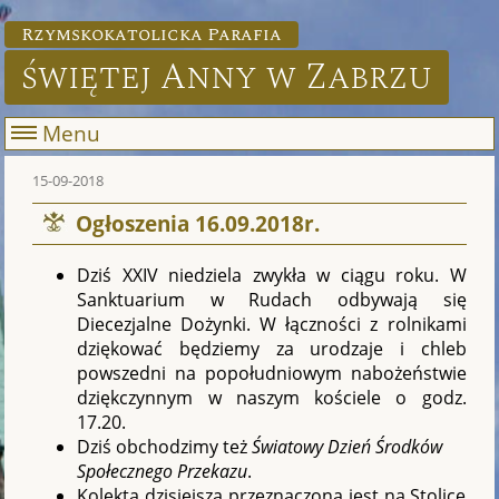
Rzymskokatolicka Parafia
świętej Anny w Zabrzu
Menu
15-09-2018
Ogłoszenia 16.09.2018r.
Dziś XXIV niedziela zwykła w ciągu roku. W
Sanktuarium w Rudach odbywają się
Diecezjalne Dożynki. W łączności z rolnikami
dziękować będziemy za urodzaje i chleb
powszedni na popołudniowym nabożeństwie
dziękczynnym w naszym kościele o godz.
17.20.
Dziś obchodzimy też
Światowy Dzień Środków
Społecznego Przekazu
.
Kolekta dzisiejsza przeznaczona jest na Stolicę