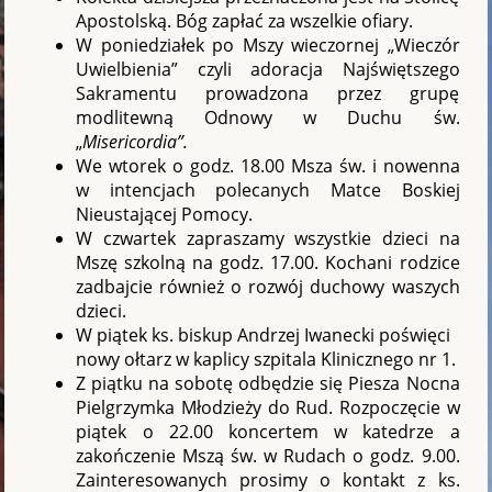
Apostolską. Bóg zapłać za wszelkie ofiary.
W poniedziałek po Mszy wieczornej „Wieczór
Uwielbienia” czyli adoracja Najświętszego
Sakramentu prowadzona przez grupę
modlitewną Odnowy w Duchu św.
„
Misericordia”.
We wtorek o godz. 18.00 Msza św. i nowenna
w intencjach polecanych Matce Boskiej
Nieustającej Pomocy.
W czwartek zapraszamy wszystkie dzieci na
Mszę szkolną na godz. 17.00. Kochani rodzice
zadbajcie również o rozwój duchowy waszych
dzieci.
W piątek ks. biskup Andrzej Iwanecki poświęci
nowy ołtarz w kaplicy szpitala Klinicznego nr 1.
Z piątku na sobotę odbędzie się Piesza Nocna
Pielgrzymka Młodzieży do Rud. Rozpoczęcie w
piątek o 22.00 koncertem w katedrze a
zakończenie Mszą św. w Rudach o godz. 9.00.
Zainteresowanych prosimy o kontakt z ks.