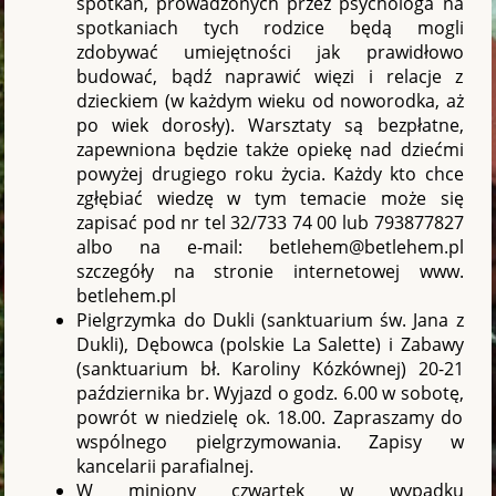
spotkań, prowadzonych przez psychologa na
spotkaniach tych rodzice będą mogli
zdobywać umiejętności jak prawidłowo
budować, bądź naprawić więzi i relacje z
dzieckiem (w każdym wieku od noworodka, aż
po wiek dorosły). Warsztaty są bezpłatne,
zapewniona będzie także opiekę nad dziećmi
powyżej drugiego roku życia. Każdy kto chce
zgłębiać wiedzę w tym temacie może się
zapisać pod nr tel 32/733 74 00 lub 793877827
albo na e-mail: betlehem@betlehem.pl
szczegóły na stronie internetowej www.
betlehem.pl
Pielgrzymka do Dukli (sanktuarium św. Jana z
Dukli), Dębowca (polskie La Salette) i Zabawy
(sanktuarium bł. Karoliny Kózkównej) 20-21
października br. Wyjazd o godz. 6.00 w sobotę,
powrót w niedzielę ok. 18.00. Zapraszamy do
wspólnego pielgrzymowania. Zapisy w
kancelarii parafialnej.
W miniony czwartek w wypadku