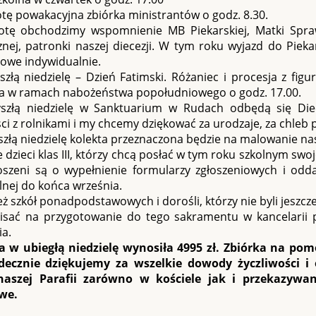
tę powakacyjna zbiórka ministrantów o godz. 8.30.
tę obchodzimy wspomnienie MB Piekarskiej, Matki Sprawi
nej, patronki naszej diecezji. W tym roku wyjazd do Piekar
owe indywidualnie.
złą niedzielę – Dzień Fatimski. Różaniec i procesja z figu
ła w ramach nabożeństwa popołudniowego o godz. 17.00.
szłą niedzielę w Sanktuarium w Rudach odbędą się Die
ci z rolnikami i my chcemy dziękować za urodzaje, za chleb
złą niedzielę kolekta przeznaczona będzie na malowanie na
 dzieci klas III, którzy chcą posłać w tym roku szkolnym swoj
oszeni są o wypełnienie formularzy zgłoszeniowych i odda
lnej do końca września.
ż szkół ponadpodstawowych i dorośli, którzy nie byli jeszc
pisać na przygotowanie do tego sakramentu w kancelarii 
ia.
a w ubiegłą niedzielę wynosiła 4995 zł. Zbiórka na pom
rdecznie dziękujemy za wszelkie dowody życzliwości i
naszej Parafii zarówno w kościele jak i przekazyw
we.