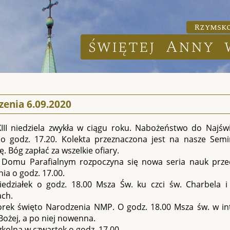
Rzymsko
świętej Anny 
zenia 6.09.2020
XIII niedziela zwykła w ciągu roku. Nabożeństwo do Najś
 o godz. 17.20. Kolekta przeznaczona jest na nasze Se
ę. Bóg zapłać za wszelkie ofiary.
 Domu Parafialnym rozpoczyna się nowa seria nauk prze
ia o godz. 17.00.
edziałek o godz. 18.00 Msza Św. ku czci św. Charbela i
ach.
rek święto Narodzenia NMP. O godz. 18.00 Msza św. w in
ożej, a po niej nowenna.
kolna w czwartek o godz. 17.00