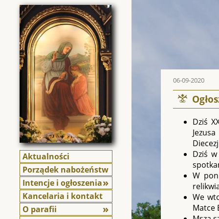
06-09-2020
Ogłos
Dziś X
Jezusa
Diecezj
Dziś w
Aktualności
spotkan
Porządek nabożeństw
W poni
Intencje i ogłoszenia
relikwi
Kancelaria i kontakt
We wto
Matce B
O parafii
Msza sz