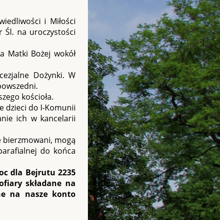
edliwości i Miłości
 Śl. na uroczystości
ra Matki Bożej wokół
cezjalne Dożynki. W
 powszedni.
szego kościoła.
e dzieci do I-Komunii
nie ich w kancelarii
ze bierzmowani, mogą
parafialnej do końca
oc dla Bejrutu 2235
 ofiary składane na
ane na nasze konto