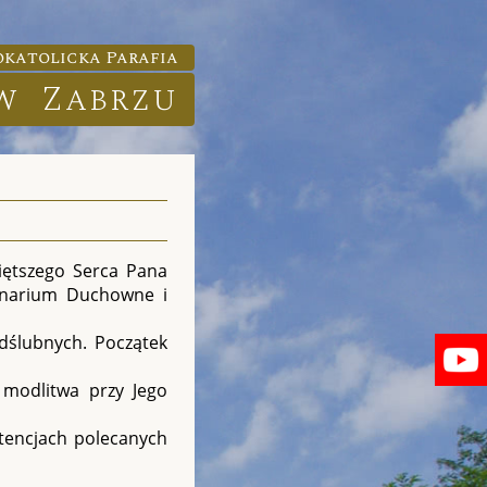
katolicka Parafia
w Zabrzu
więtszego Serca Pana
minarium Duchowne i
dślubnych. Początek
 modlitwa przy Jego
tencjach polecanych