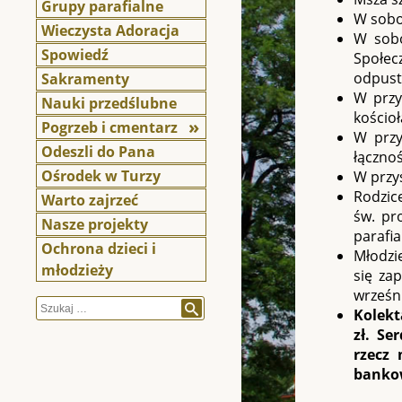
Grupy parafialne
W sobo
Wieczysta Adoracja
W sobo
Spowiedź
Społecz
odpust
Sakramenty
W przys
Nauki przedślubne
kościo
Pogrzeb i cmentarz
W przy
Odeszli do Pana
łącznoś
Ośrodek w Turzy
W przys
Rodzice
Warto zajrzeć
św. pr
Nasze projekty
parafia
Ochrona dzieci i
Młodzie
młodzieży
się za
wrześn
Szukaj
Kolekt
zł. Se
rzecz 
banko