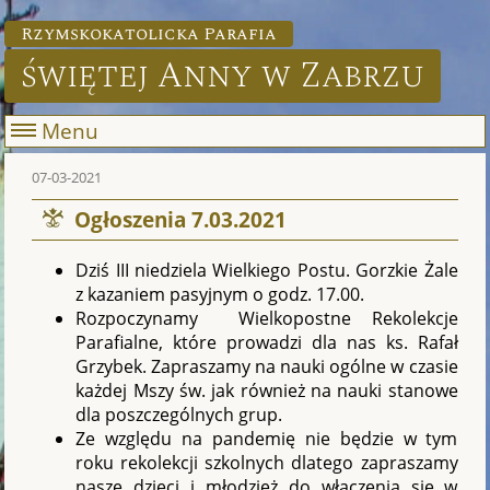
Rzymskokatolicka Parafia
świętej Anny w Zabrzu
Menu
07-03-2021
Ogłoszenia 7.03.2021
Dziś III niedziela Wielkiego Postu. Gorzkie Żale
z kazaniem pasyjnym o godz. 17.00.
Rozpoczynamy Wielkopostne Rekolekcje
Parafialne, które prowadzi dla nas ks. Rafał
Grzybek. Zapraszamy na nauki ogólne w czasie
każdej Mszy św. jak również na nauki stanowe
dla poszczególnych grup.
Ze względu na pandemię nie będzie w tym
roku rekolekcji szkolnych dlatego zapraszamy
nasze dzieci i młodzież do włączenia się w