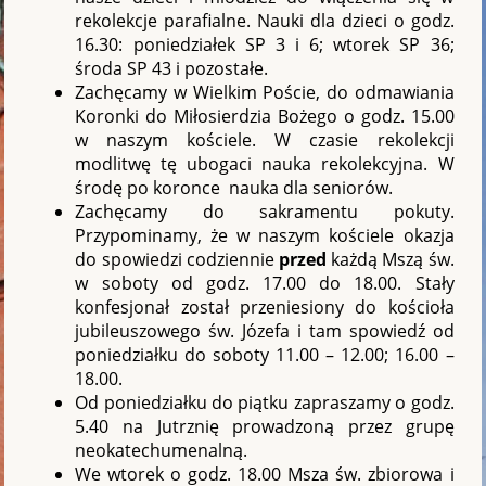
rekolekcje parafialne. Nauki dla dzieci o godz.
16.30: poniedziałek SP 3 i 6; wtorek SP 36;
środa SP 43 i pozostałe.
Zachęcamy w Wielkim Poście, do odmawiania
Koronki do Miłosierdzia Bożego o godz. 15.00
w naszym kościele. W czasie rekolekcji
modlitwę tę ubogaci nauka rekolekcyjna. W
środę po koronce nauka dla seniorów.
Zachęcamy do sakramentu pokuty.
Przypominamy, że w naszym kościele okazja
do spowiedzi codziennie
przed
każdą Mszą św.
w soboty od godz. 17.00 do 18.00. Stały
konfesjonał został przeniesiony do kościoła
jubileuszowego św. Józefa i tam spowiedź od
poniedziałku do soboty 11.00 – 12.00; 16.00 –
18.00.
Od poniedziałku do piątku zapraszamy o godz.
5.40 na Jutrznię prowadzoną przez grupę
neokatechumenalną.
We wtorek o godz. 18.00 Msza św. zbiorowa i