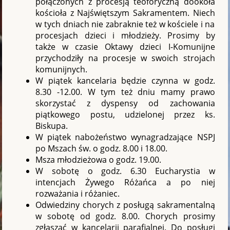
połączonych z procesją teoforyczną dookoła
kościoła z Najświętszym Sakramentem. Niech
w tych dniach nie zabraknie też w kościele i na
procesjach dzieci i młodzieży. Prosimy by
także w czasie Oktawy dzieci I-Komunijne
przychodziły na procesje w swoich strojach
komunijnych.
W piątek kancelaria będzie czynna w godz.
8.30 -12.00. W tym też dniu mamy prawo
skorzystać z dyspensy od zachowania
piątkowego postu, udzielonej przez ks.
Biskupa.
W piątek nabożeństwo wynagradzające NSPJ
po Mszach św. o godz. 8.00 i 18.00.
Msza młodzieżowa o godz. 19.00.
W sobotę o godz. 6.30 Eucharystia w
intencjach Żywego Różańca a po niej
rozważania i różaniec.
Odwiedziny chorych z posługą sakramentalną
w sobotę od godz. 8.00. Chorych prosimy
zgłaszać w kancelarii parafialnej. Do posługi