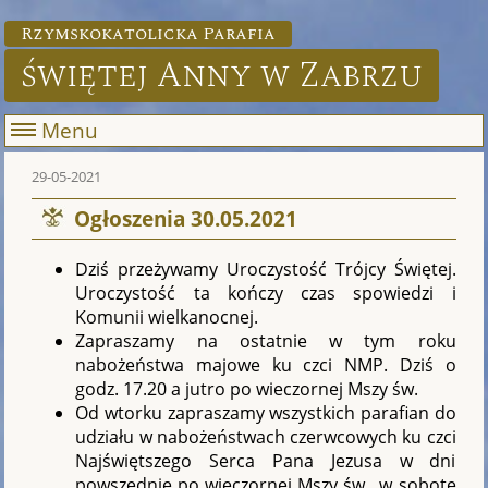
Rzymskokatolicka Parafia
świętej Anny w Zabrzu
Menu
29-05-2021
Ogłoszenia 30.05.2021
Dziś przeżywamy Uroczystość Trójcy Świętej.
Uroczystość ta kończy czas spowiedzi i
Komunii wielkanocnej.
Zapraszamy na ostatnie w tym roku
nabożeństwa majowe ku czci NMP. Dziś o
godz. 17.20 a jutro po wieczornej Mszy św.
Od wtorku zapraszamy wszystkich parafian do
udziału w nabożeństwach czerwcowych ku czci
Najświętszego Serca Pana Jezusa w dni
powszednie po wieczornej Mszy św., w sobotę