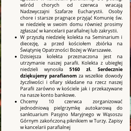
wśród chorych od czerwca wracają
Nadzwyczajni Szafarze Eucharystii. Osoby
chore i starsze pragnące przyjąć Komunię św.
w niedzielę w swoim domu również prosimy
zgłaszać w kancelarii parafialnej lub zakrystii.
W przyszłą niedzielę kolekta na Seminarium i
diecezję, a przed kościołem zbiórka na
Świątynię Opatrzności Bożej w Warszawie.
Dzisiejsza kolekta przeznaczona jest na
utrzymanie naszej parafii. Kolekta z ubiegłej
niedzieli wynosiła
5160 zł. Serdecznie
dziękujemy parafianom
za wszelkie dowody
życzliwości i ofiary składane na rzecz naszej
Parafii zarówno w kościele jak i przekazywane
na nasze konto bankowe.
Chcemy 10 czerwca zorganizować
jednodniową pielgrzymkę autokarową do
sanktuarium Pasyjno Maryjnego w Wąsoszu
Górnym zakończoną piknikiem w Turzy. Zapisy
w kancelarii parafialnej