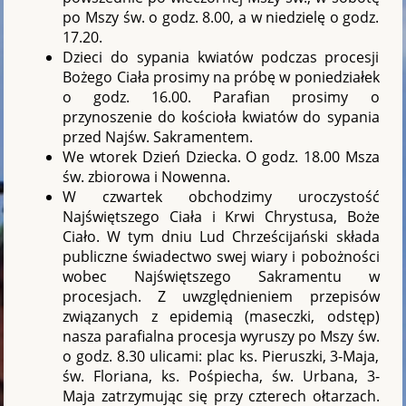
po Mszy św. o godz. 8.00, a w niedzielę o godz.
17.20.
Dzieci do sypania kwiatów podczas procesji
Bożego Ciała prosimy na próbę w poniedziałek
o godz. 16.00. Parafian prosimy o
przynoszenie do kościoła kwiatów do sypania
przed Najśw. Sakramentem.
We wtorek Dzień Dziecka. O godz. 18.00 Msza
św. zbiorowa i Nowenna.
W czwartek obchodzimy uroczystość
Najświętszego Ciała i Krwi Chrystusa, Boże
Ciało. W tym dniu Lud Chrześcijański składa
publiczne świadectwo swej wiary i pobożności
wobec Najświętszego Sakramentu w
procesjach. Z uwzględnieniem przepisów
związanych z epidemią (maseczki, odstęp)
nasza parafialna procesja wyruszy po Mszy św.
o godz. 8.30 ulicami: plac ks. Pieruszki, 3-Maja,
św. Floriana, ks. Pośpiecha, św. Urbana, 3-
Maja zatrzymując się przy czterech ołtarzach.