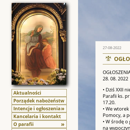
27-08-2022
OGŁOS
OGŁOSZENIA
28. 08. 2022
• Dziś XXII 
Aktualności
Parafii ks. p
Porządek nabożeństw
17.20.
Intencje i ogłoszenia
• We wtorek 
Pomocy, a p
Kancelaria i kontakt
• W środę o 
O parafii
na wypoczyn