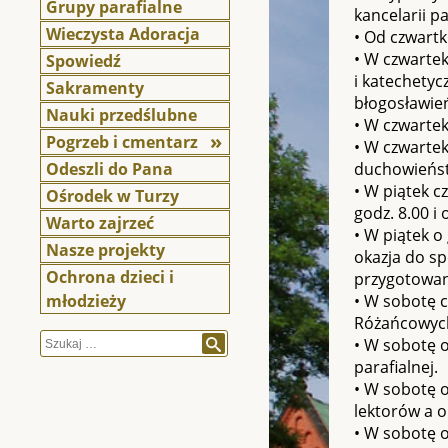
Grupy parafialne
kancelarii pa
Wieczysta Adoracja
• Od czwart
• W czwartek
Spowiedź
i katechetyc
Sakramenty
błogosławie
Nauki przedślubne
• W czwarte
Pogrzeb i cmentarz
• W czwartek
Odeszli do Pana
duchowieństw
• W piątek 
Ośrodek w Turzy
godz. 8.00 i
Warto zajrzeć
• W piątek o
Nasze projekty
okazja do sp
Ochrona dzieci i
przygotowani
młodzieży
• W sobotę c
Różańcowych 
Szukaj
• W sobotę o
parafialnej.
• W sobotę 
lektorów a o
• W sobotę o