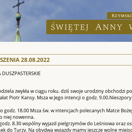
Rzymsko
świętej Anny 
ZENIA 28.08.2022
 DUSZPASTERSKIE
niedziela zwykła w ciągu roku. dziś swoje urodziny obchodzi 
rałat Piotr Kansy. Msza w Jego intencji o godz. 9.00.Nieszpory
o godz. 18.00 Msza św. w intencjach polecanych Matce Bożej
o niej nowenna.
godz. 8.30 wspólny wyjazd pielgrzymów do Leśniowa oraz os
ek do Turzy. Na obydwa wyjazdy mamy jeszcze wolne miejsc