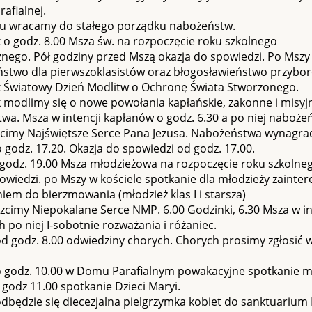
rafialnej.
ku wracamy do stałego porządku nabożeństw.
 o godz. 8.00 Msza św. na rozpoczęcie roku szkolnego
znego. Pół godziny przed Mszą okazja do spowiedzi. Po Mszy
ństwo dla pierwszoklasistów oraz błogosławieństwo przybor
k Światowy Dzień Modlitw o Ochronę Świata Stworzonego.
 modlimy się o nowe powołania kapłańskie, zakonne i misyj
a. Msza w intencji kapłanów o godz. 6.30 a po niej naboże
czcimy Najświętsze Serce Pana Jezusa. Nabożeństwa wynagra
 o godz. 17.20. Okazja do spowiedzi od godz. 17.00.
 godz. 19.00 Msza młodzieżowa na rozpoczęcie roku szkolne
owiedzi. po Mszy w kościele spotkanie dla młodzieży zainte
em do bierzmowania (młodzież klas I i starsza)
zcimy Niepokalane Serce NMP. 6.00 Godzinki, 6.30 Msza w i
po niej I-sobotnie rozważania i różaniec.
d godz. 8.00 odwiedziny chorych. Chorych prosimy zgłosić w
o godz. 10.00 w Domu Parafialnym powakacyjne spotkanie mi
 godz 11.00 spotkanie Dzieci Maryi.
dbędzie się diecezjalna pielgrzymka kobiet do sanktuarium 