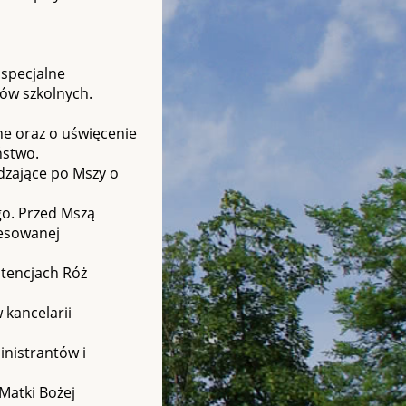
 specjalne
ów szkolnych.
ne oraz o uświęcenie
ństwo.
dzające po Mszy o
go. Przed Mszą
resowanej
ntencjach Róż
 kancelarii
nistrantów i
Matki Bożej