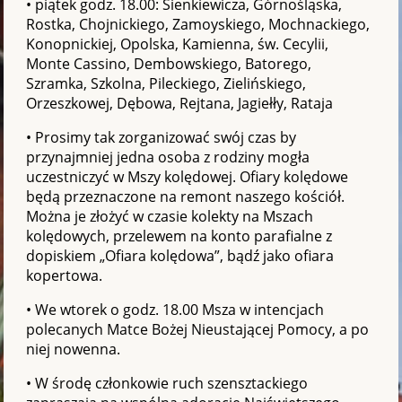
• piątek godz. 18.00: Sienkiewicza, Górnośląska,
Rostka, Chojnickiego, Zamoyskiego, Mochnackiego,
Konopnickiej, Opolska, Kamienna, św. Cecylii,
Monte Cassino, Dembowskiego, Batorego,
Szramka, Szkolna, Pileckiego, Zielińskiego,
Orzeszkowej, Dębowa, Rejtana, Jagiełły, Rataja
• Prosimy tak zorganizować swój czas by
przynajmniej jedna osoba z rodziny mogła
uczestniczyć w Mszy kolędowej. Ofiary kolędowe
będą przeznaczone na remont naszego kościół.
Można je złożyć w czasie kolekty na Mszach
kolędowych, przelewem na konto parafialne z
dopiskiem „Ofiara kolędowa”, bądź jako ofiara
kopertowa.
• We wtorek o godz. 18.00 Msza w intencjach
polecanych Matce Bożej Nieustającej Pomocy, a po
niej nowenna.
• W środę członkowie ruch szensztackiego