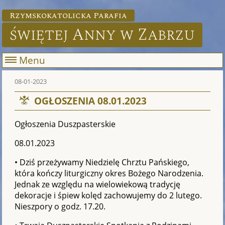
Rzymskokatolicka Parafia
świętej Anny w Zabrzu
Menu
08-01-2023
OGŁOSZENIA 08.01.2023
Ogłoszenia Duszpasterskie
08.01.2023
• Dziś przeżywamy Niedzielę Chrztu Pańskiego,
która kończy liturgiczny okres Bożego Narodzenia.
Jednak ze względu na wielowiekową tradycję
dekoracje i śpiew kolęd zachowujemy do 2 lutego.
Nieszpory o godz. 17.20.