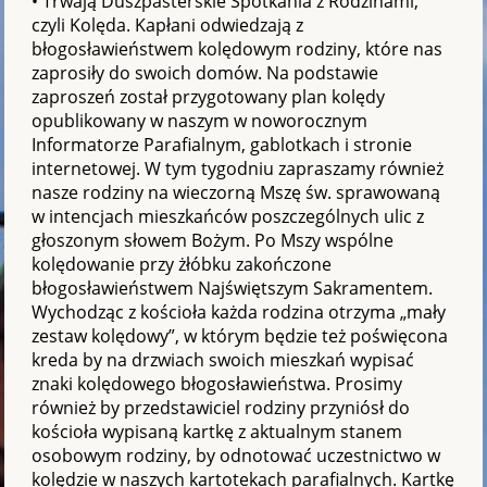
• Trwają Duszpasterskie Spotkania z Rodzinami,
czyli Kolęda. Kapłani odwiedzają z
błogosławieństwem kolędowym rodziny, które nas
zaprosiły do swoich domów. Na podstawie
zaproszeń został przygotowany plan kolędy
opublikowany w naszym w noworocznym
Informatorze Parafialnym, gablotkach i stronie
internetowej. W tym tygodniu zapraszamy również
nasze rodziny na wieczorną Mszę św. sprawowaną
w intencjach mieszkańców poszczególnych ulic z
głoszonym słowem Bożym. Po Mszy wspólne
kolędowanie przy żłóbku zakończone
błogosławieństwem Najświętszym Sakramentem.
Wychodząc z kościoła każda rodzina otrzyma „mały
zestaw kolędowy”, w którym będzie też poświęcona
kreda by na drzwiach swoich mieszkań wypisać
znaki kolędowego błogosławieństwa. Prosimy
również by przedstawiciel rodziny przyniósł do
kościoła wypisaną kartkę z aktualnym stanem
osobowym rodziny, by odnotować uczestnictwo w
kolędzie w naszych kartotekach parafialnych. Kartkę