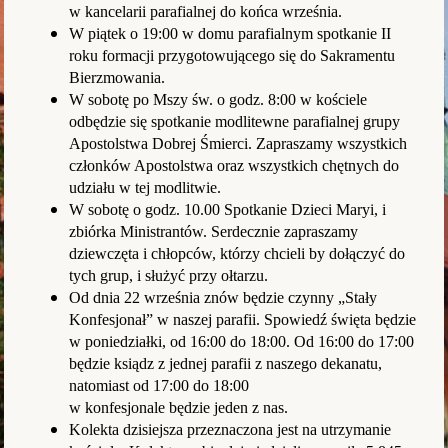
w kancelarii parafialnej do końca września.
W piątek o 19:00 w domu parafialnym spotkanie II
roku formacji przygotowującego się do Sakramentu
Bierzmowania.
W sobotę po Mszy św. o godz. 8:00 w kościele
odbędzie się spotkanie modlitewne parafialnej grupy
Apostolstwa Dobrej Śmierci. Zapraszamy wszystkich
członków Apostolstwa oraz wszystkich chętnych do
udziału w tej modlitwie.
W sobotę o godz. 10.00 Spotkanie Dzieci Maryi, i
zbiórka Ministrantów. Serdecznie zapraszamy
dziewczęta i chłopców, którzy chcieli by dołączyć do
tych grup, i służyć przy ołtarzu.
Od dnia 22 września znów będzie czynny „Stały
Konfesjonał” w naszej parafii. Spowiedź święta będzie
w poniedziałki, od 16:00 do 18:00. Od 16:00 do 17:00
będzie ksiądz z jednej parafii z naszego dekanatu,
natomiast od 17:00 do 18:00
w konfesjonale będzie jeden z nas.
Kolekta dzisiejsza przeznaczona jest na utrzymanie