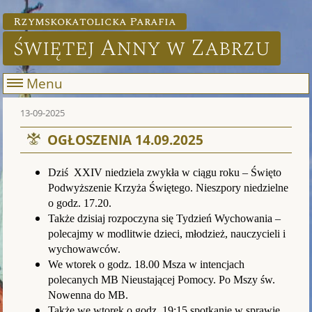
Rzymskokatolicka Parafia
świętej Anny w Zabrzu
Menu
13-09-2025
OGŁOSZENIA 14.09.2025
Dziś XXIV niedziela zwykła w ciągu roku – Święto
Podwyższenie Krzyża Świętego. Nieszpory niedzielne
o godz. 17.20.
Także dzisiaj rozpoczyna się Tydzień Wychowania –
polecajmy w modlitwie dzieci, młodzież, nauczycieli i
wychowawców.
We wtorek o godz. 18.00 Msza w intencjach
polecanych MB Nieustającej Pomocy. Po Mszy św.
Nowenna do MB.
Także we wtorek o godz. 19:15 spotkanie w sprawie